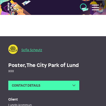
Illustratörcentrum
Sofia Scheutz
Poster, The City Park of Lund
xxx
CONTACT DETAILS
Email
sofia@sofiascheutz.se
Phone
Client
Web
http://sofiascheutz.se
Lunds kommun