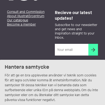
Consult and Commission
Recieve our latest
About Illustratörcentrum
updates!
Our catalogue
Become a member
Subscribe to our newsletter
and get news and
inspiration straight to your
inbox.
Hantera samtycke
För att ge en bra upplevelse använder vi teknik som cookies
för att lagra och/eller komma åt enhetsinformation. När du
samtycker till dessa tekniker kan vi behandla data som
surfbeteende eller unika ID:n på denna webbplats. Om du inte
samtycker eller om du återkallar ditt samtycke kan detta
påverka vissa funktioner negativt.