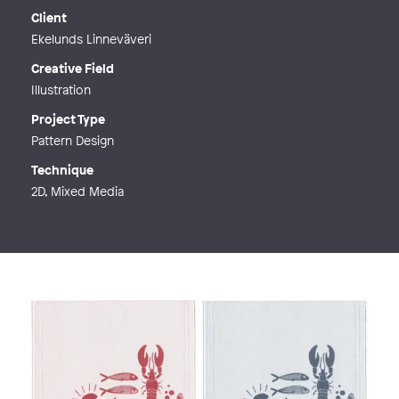
Web
http://sophiaforslund.my.canva.site/
Client
about
Ekelunds Linneväveri
Creative Field
Illustration
Project Type
Pattern Design
Technique
2D, Mixed Media