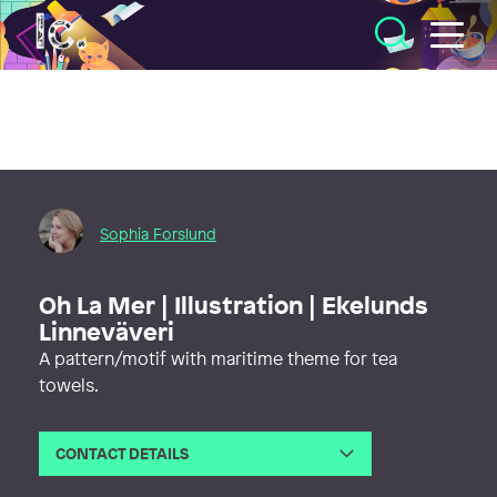
Illustratörcentrum
Sophia Forslund
Oh La Mer | Illustration | Ekelunds
Linneväveri
A pattern/motif with maritime theme for tea
towels.
CONTACT DETAILS
Email
info@forslundska.com