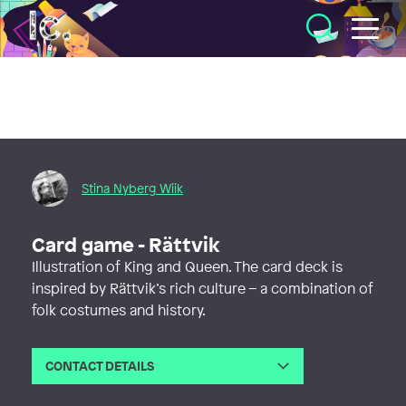
Illustratörcentrum
Stina Nyberg Wiik
Card game - Rättvik
Illustration of King and Queen. The card deck is
inspired by Rättvik’s rich culture – a combination of
folk costumes and history.
CONTACT DETAILS
Email
hejsan@stinawiik.se