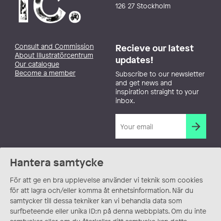
126 27 Stockholm
Consult and Commission
Recieve our latest
About Illustratörcentrum
updates!
Our catalogue
Become a member
Subscribe to our newsletter
and get news and
inspiration straight to your
inbox.
Hantera samtycke
För att ge en bra upplevelse använder vi teknik som cookies
för att lagra och/eller komma åt enhetsinformation. När du
samtycker till dessa tekniker kan vi behandla data som
surfbeteende eller unika ID:n på denna webbplats. Om du inte