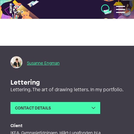
Illustratörcentrum
Susanne Engman
Lettering
Lettering. The art of drawing letters. In my portfolio.
CONTACT DETAILS
Email
mail@susanneengman.se
Phone
Client
Web
http://susanneengman.se
IKEA, Gymnasietidningen, Hjärt-Lungfonden bl.a