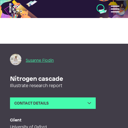
Illustratörcentrum
Susanne Flodin
Nitrogen cascade
Illustrate research report
CONTACT DETAILS
Email
susanne@susanneflodin.se
Web
http://susanneflodin.se
Client
University of Oxford