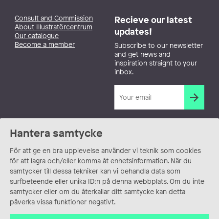
Consult and Commission
Recieve our latest
About Illustratörcentrum
updates!
Our catalogue
Become a member
Subscribe to our newsletter
and get news and
inspiration straight to your
inbox.
Hantera samtycke
För att ge en bra upplevelse använder vi teknik som cookies
för att lagra och/eller komma åt enhetsinformation. När du
samtycker till dessa tekniker kan vi behandla data som
surfbeteende eller unika ID:n på denna webbplats. Om du inte
samtycker eller om du återkallar ditt samtycke kan detta
påverka vissa funktioner negativt.