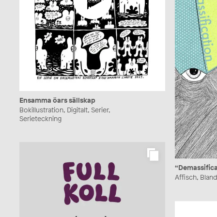
Ensamma öars sällskap
Bokillustration, Digitalt, Serier,
Serieteckning
“Demassific
Affisch, Blandt