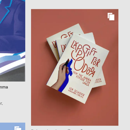
samma
r,