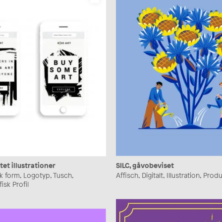
SILC, gåvobeviset
itet illustrationer
Affisch, Digitalt, Illustration, Prod
isk form, Logotyp, Tusch,
isk Profil