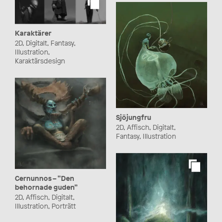
Karaktärer
2D, Digitalt, Fantasy,
Illustration,
Karaktärsdesign
Sjöjungfru
2D, Affisch, Digitalt,
Fantasy, Illustration
Cernunnos – ”Den
behornade guden”
2D, Affisch, Digitalt,
Illustration, Porträtt