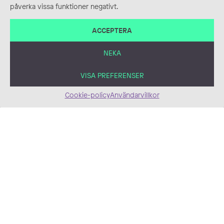
påverka vissa funktioner negativt.
ACCEPTERA
Digitalmålningar
Bokillustration, Digitalt,
Fantasy, Illustration
NEKA
VISA PREFERENSER
Skräxikon – din guide
Cookie-policy
Användarvillkor
till avgrunden 2022
Blyerts, Bokillustration,
Bokomslag, Illustration,
Tusch
Korpen – Fakta och
myter 2022
Blyerts, Bokillustration,
Bokomslag, Illustration,