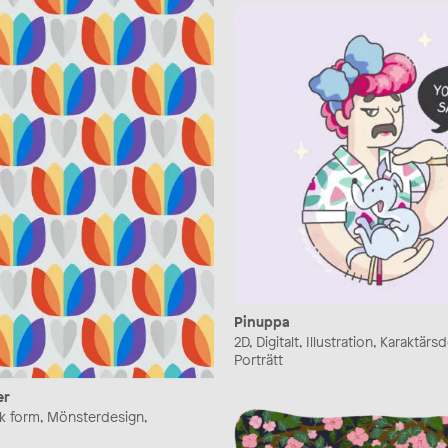
Pinuppa
2D, Digitalt, Illustration, Karaktärs
Porträtt
er
isk form, Mönsterdesign,