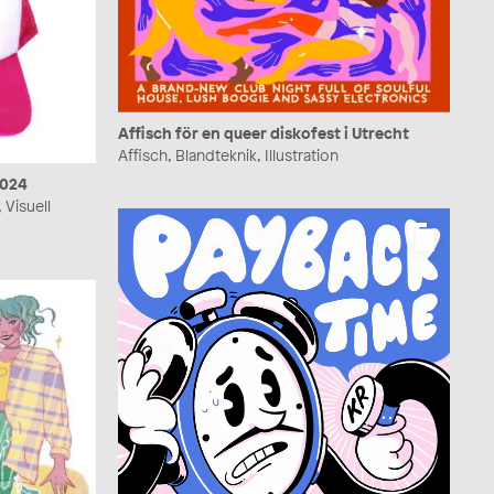
Affisch för en queer diskofest i Utrecht
Affisch, Blandteknik, Illustration
2024
 Visuell