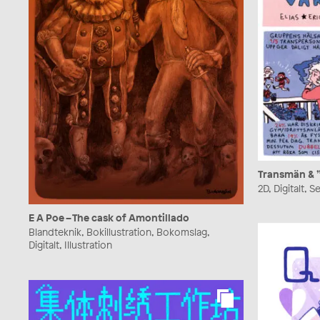
Transmän & 
2D, Digitalt, 
E A Poe – The cask of Amontillado
Blandteknik, Bokillustration, Bokomslag,
Digitalt, Illustration