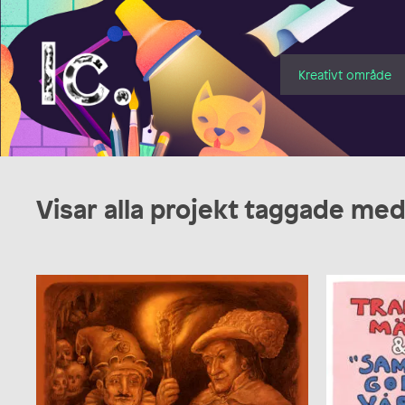
Illustratörcentrum
Kreativt område
Visar alla projekt taggade me