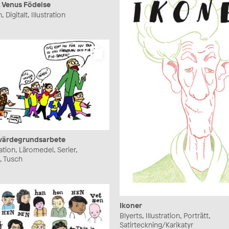
, Venus Födelse
, Digitalt, Illustration
 värdegrundsarbete
tration, Läromedel, Serier,
, Tusch
Ikoner
Blyerts, Illustration, Porträtt,
Satirteckning/Karikatyr