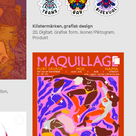
Klistermärken, grafisk design
2D, Digitalt, Grafisk form, Ikoner/Piktogram,
Produkt
tion,