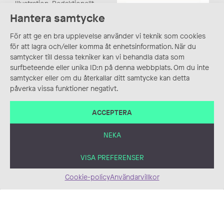
Illustration, Redaktionellt
Hantera samtycke
För att ge en bra upplevelse använder vi teknik som cookies
för att lagra och/eller komma åt enhetsinformation. När du
samtycker till dessa tekniker kan vi behandla data som
surfbeteende eller unika ID:n på denna webbplats. Om du inte
Illustration för 1177
samtycker eller om du återkallar ditt samtycke kan detta
UR, Sagor för alla
Vårdguiden – Den nya
påverka vissa funktioner negativt.
Bilderbok, Blandteknik,
patientlagen
Digitalt, Illustration
Collage, Illustration,
ACCEPTERA
Informationsmaterial/Pu
blikationer, Blandteknik
NEKA
VISA PREFERENSER
Cookie-policy
Användarvillkor
Läromedlet Robin åk 1
DE MORGEN –
Bokillustration, Digitalt,
Bröstcancer