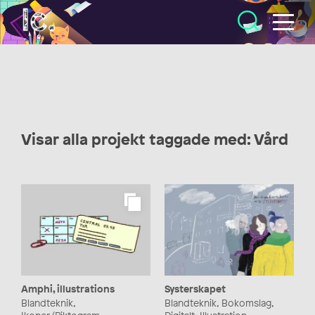
Illustratörcentrum
Visar alla projekt taggade med: Vård
Amphi, illustrations
Systerskapet
Blandteknik,
Blandteknik, Bokomslag,