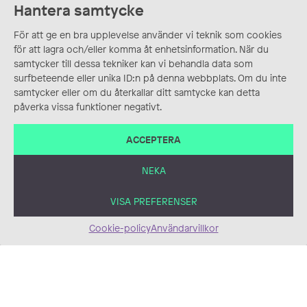
Hantera samtycke
För att ge en bra upplevelse använder vi teknik som cookies
Stortorget i Malmö
för att lagra och/eller komma åt enhetsinformation. När du
Bokillustration, Digitalt,
samtycker till dessa tekniker kan vi behandla data som
Illustration
surfbeteende eller unika ID:n på denna webbplats. Om du inte
samtycker eller om du återkallar ditt samtycke kan detta
Zoey
påverka vissa funktioner negativt.
Digitalt, Illustration,
Reklam
ACCEPTERA
NEKA
VISA PREFERENSER
Cookie-policy
Användarvillkor
Borås Stad, illustration
Akvarell, Blandteknik,
Boverket,
Illustration,
Barnkonventionen i
Informationsmaterial/Pu
stadsutveckling
blikationer, Redaktionellt
Blandteknik, Collage,
Illustration,