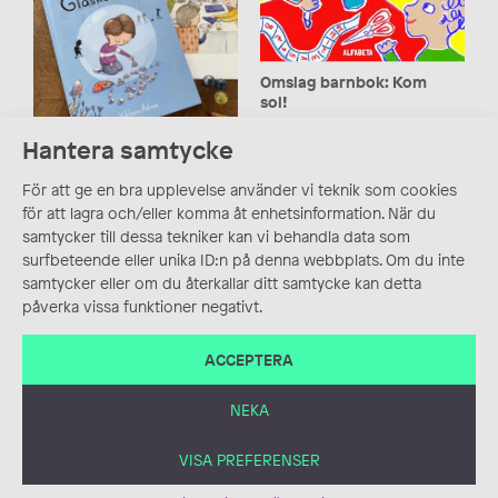
Omslag barnbok: Kom
sol!
2D, Bilderbok, Blyerts,
Hantera samtycke
Bokformgivning,
Illustration
Glaskulorna
För att ge en bra upplevelse använder vi teknik som cookies
Akvarell, Bokillustration,
Bokomslag, Digitalt,
för att lagra och/eller komma åt enhetsinformation. När du
Illustration
samtycker till dessa tekniker kan vi behandla data som
surfbeteende eller unika ID:n på denna webbplats. Om du inte
samtycker eller om du återkallar ditt samtycke kan detta
påverka vissa funktioner negativt.
ACCEPTERA
Conrad & Katten
NEKA
2D, Bilderbok,
Bokomslag, Digitalt,
VISA PREFERENSER
Illustration