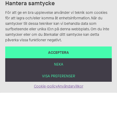
Hantera samtycke
Kärleken är att jag vill
att du finns
För att ge en bra upplevelse använder vi teknik som cookies
Akvarell, Bokillustration,
för att lagra och/eller komma åt enhetsinformation. När du
Bokomslag, Illustration
samtycker till dessa tekniker kan vi behandla data som
surfbeteende eller unika ID:n på denna webbplats. Om du inte
samtycker eller om du återkallar ditt samtycke kan detta
påverka vissa funktioner negativt.
ACCEPTERA
NEKA
Så sover staden
Akvarell, Bilderbok,
Illustration, Lettering,
VISA PREFERENSER
Tusch
Cookie-policy
Användarvillkor
Lunch på Nomad
Affisch, Illustration,
Reklam