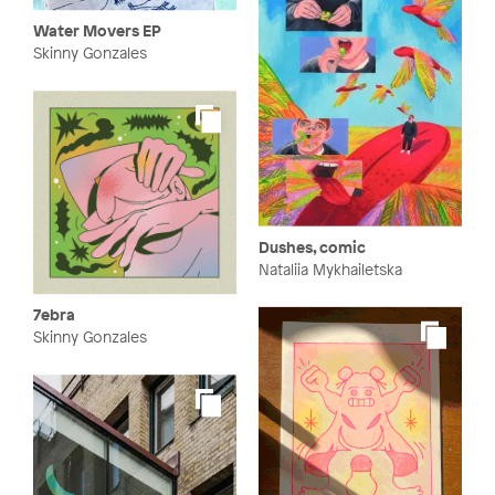
Water Movers EP
Skinny Gonzales
Dushes, comic
Nataliia Mykhailetska
7ebra
Skinny Gonzales