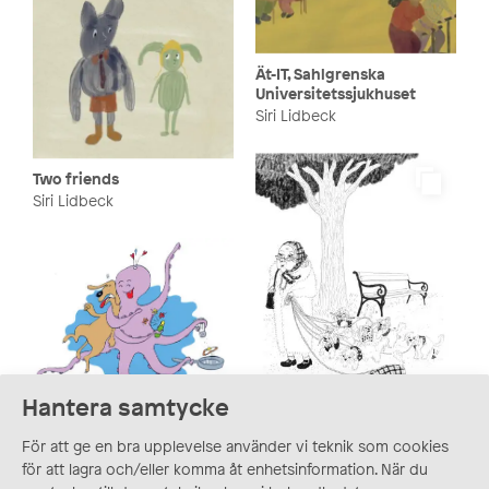
Ät-IT, Sahlgrenska
Universitetssjukhuset
Siri Lidbeck
Two friends
Siri Lidbeck
Hantera samtycke
Illustrations for
För att ge en bra upplevelse använder vi teknik som cookies
Matilda och den
book cover and
för att lagra och/eller komma åt enhetsinformation. När du
Förfärlige Florian
Illustrations for the