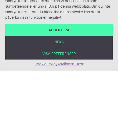
samtycker till dessa tekniker kan vi behandla data som
children's book "A
Siri Lidbeck
surfbeteende eller unika ID:n på denna webbplats. Om du inte
letter journey in the
samtycker eller om du återkallar ditt samtycke kan detta
animal world."
påverka vissa funktioner negativt.
Ulrica Daleroth
ACCEPTERA
The Bay book cover
NEKA
Jonnie Kay Holmberg
VISA PREFERENSER
Cookie Policy
Användarvillkor
The night people book
cover
Jonnie Kay Holmberg
Rock to the East book
cover
Jonnie Kay Holmberg