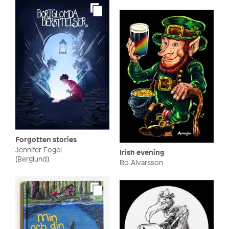
Forgotten stories
Jennifer Fogel
Irish evening
(Berglund)
Bo Alvarsson